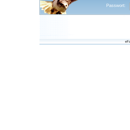
Passwort:
eFa