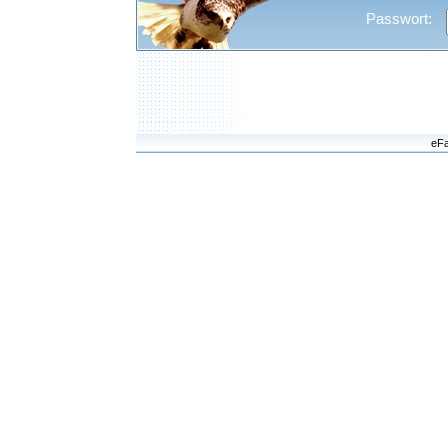
Passwort:
eFa